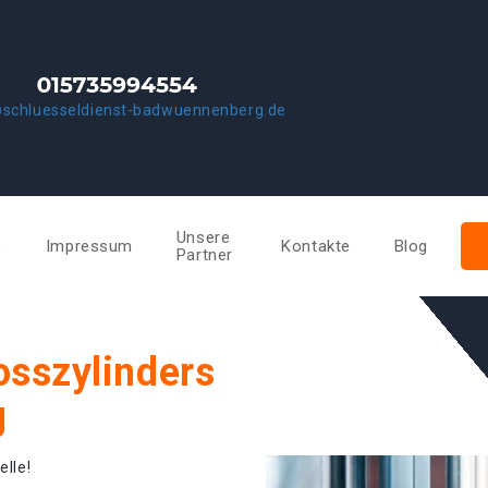
@schluesseldienst-badwuennenberg.de
Unsere
e
Impressum
Kontakte
Blog
Partner
osszylinders
g
elle!