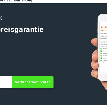
nders Bad Wünnenberg
RG
reisgarantie
t
Verfügbarkeit prüfen