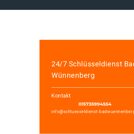
24/7 Schlüsseldienst Ba
Wünnenberg
Kontakt
info@schluesseldienst-badwuennenber