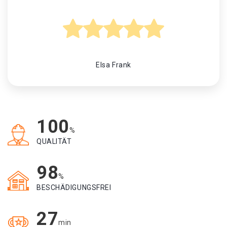
Elsa Frank
100
%
QUALITÄT
98
%
BESCHÄDIGUNGSFREI
27
min